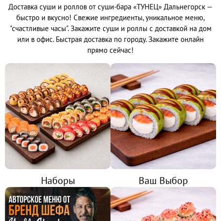

Доставка суши и роллов от суши-бара «ТУНЕЦ» Дальнегорск —
ГОРЯЧИЕ НАБОРЫ
быстро и вкусно! Свежие ингредиенты, уникальное меню,
ХОЛОДНЫЕ НАБОРЫ
"счастливые часы". Закажите суши и роллы с доставкой на дом
ВАШ ВЫБОР
МИКС НАБОРЫ
или в офис. Быстрая доставка по городу. Закажите онлайн
прямо сейчас!
ОТ БРЕНД ШЕФА
РОЛЛЫ И СУШИ

СУШИ
ЗАПЕЧЕННЫЕ РОЛЛЫ
ВОК
ХОЛОДНЫЕ РОЛЛЫ
ПИЦЦА
Наборы
Ваш Выбор
САЛАТЫ И ГОРЯЧЕЕ