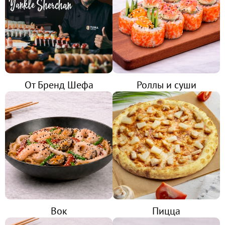
ОНИГИРИ
НАПИТКИ
От Бренд Шефа
Роллы и суши
ТОППИНГИ
ОТЗЫВЫ
КОНТАКТЫ
Вок
Пицца
ЛИЧНЫЙ КАБИНЕТ