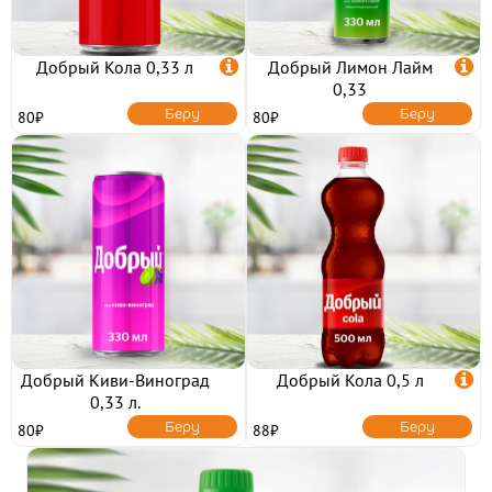
ОНИГИРИ
Добрый Кола 0,33 л

Добрый Лимон Лайм

0,33
Беру
Беру
80₽
80₽
НАПИТКИ
ТОППИНГИ
ОТЗЫВЫ
Добрый Киви-Виноград
Добрый Кола 0,5 л

КОНТАКТЫ
0,33 л.
Беру
Беру
80₽
88₽
ЛИЧНЫЙ КАБИНЕТ