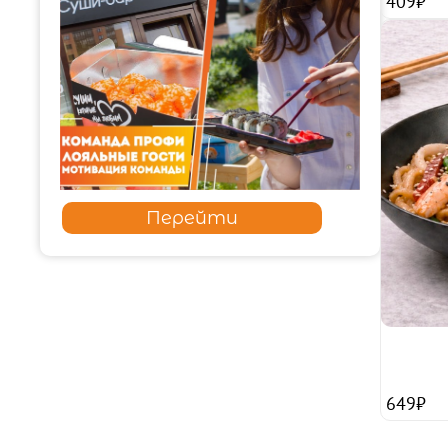
409₽
Перейти
649₽