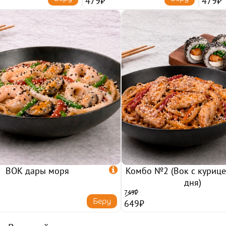
479₽
479₽
ВОК дары моря

Комбо №2 (Вок с курице
дня)
749₽
Беру
649₽