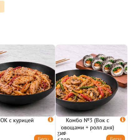
ОК с курицей

Комбо №3 (Вок с

овощами + ролл дня)
730₽
Беру
Беру