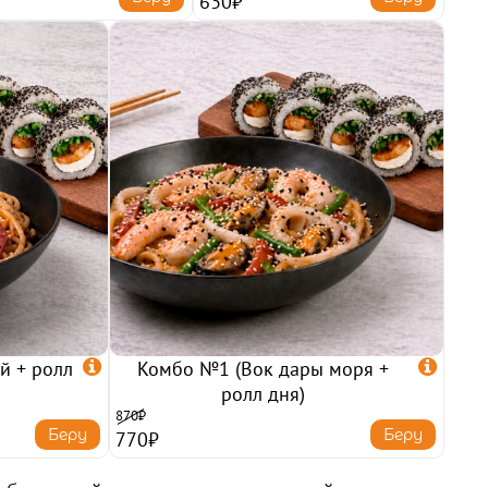
630₽
й + ролл

Комбо №1 (Вок дары моря +

ролл дня)
870₽
Беру
Беру
770₽