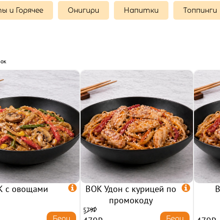
ы и Горячее
Онигири
Напитки
Топпинги
Вок
К с овощами

ВОК Удон с курицей по

В
промокоду
579₽
Беру
Беру