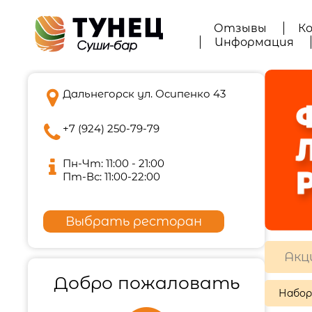
Отзывы
К
Информация

Дальнегорск ул. Осипенко 43

+7 (924) 250-79-79

Пн-Чт: 11:00 - 21:00
Пт-Вс: 11:00-22:00
Выбрать ресторан
Акц
Добро пожаловать
Набо