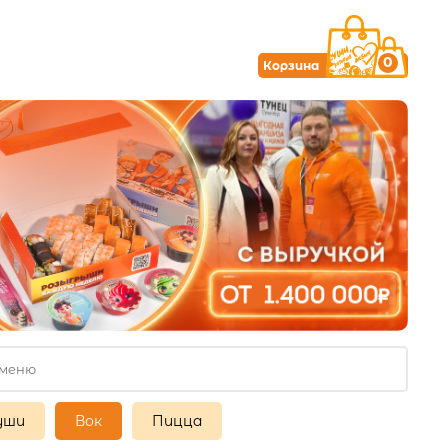
0
Корзина
уши
Вок
Пицца