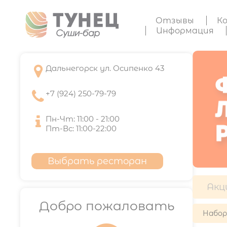
Отзывы
К
Информация

Дальнегорск ул. Осипенко 43

+7 (924) 250-79-79

Пн-Чт: 11:00 - 21:00
Пт-Вс: 11:00-22:00
Выбрать ресторан
Акц
Добро пожаловать
Набо