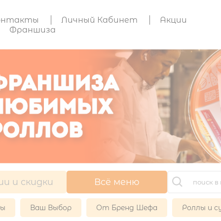
онтакты
Личный Кабинет
Акции
Франшиза
ии и скидки
Всё меню
ры
Ваш Выбор
От Бренд Шефа
Роллы и с