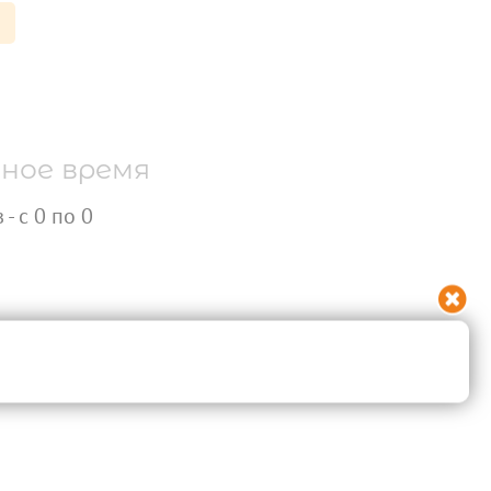
ное время
- с 0 по 0
