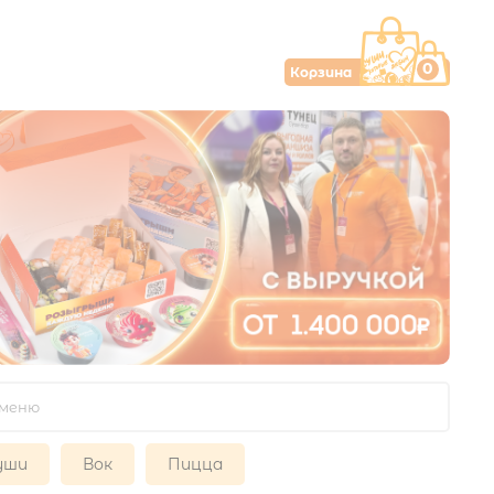
0
Корзина
уши
Вок
Пицца