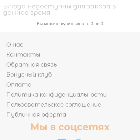

Блюда недоступны для заказа в
ГОРЯЧИЕ НАБОРЫ
данное время
ХОЛОДНЫЕ НАБОРЫ
ВАШ ВЫБОР
МИКС НАБОРЫ
Вы можете купить их в - с 0 по 0
ОТ БРЕНД ШЕФА
О нас
Контакты
РОЛЛЫ И СУШИ
Обратная связь

Бонусный клуб
СУШИ
ЗАПЕЧЕННЫЕ РОЛЛЫ
Оплата
ВОК
ХОЛОДНЫЕ РОЛЛЫ
Политика конфиденциальности
Пользовательское соглашение
ПИЦЦА
Публичная оферта
Мы в соцсетях
САЛАТЫ И ГОРЯЧЕЕ