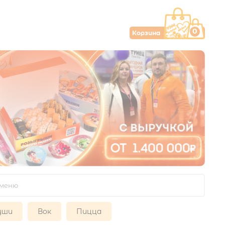
0
Корзина
уши
Вок
Пицца