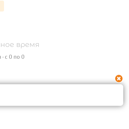
ное время
- с 0 по 0
