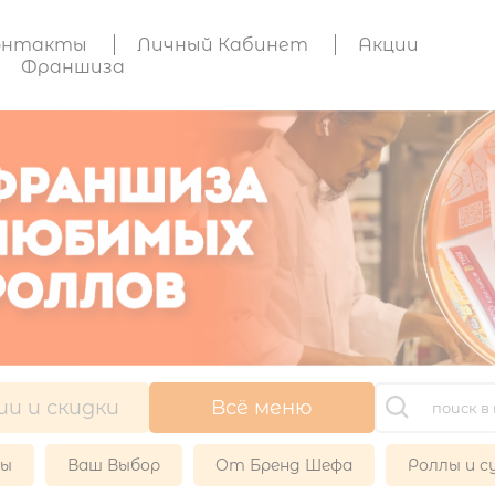
онтакты
Личный Кабинет
Акции
Франшиза
ии и скидки
Всё меню
ры
Ваш Выбор
От Бренд Шефа
Роллы и с