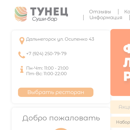
Отзывы
К
Информация

Дальнегорск ул. Осипенко 43

+7 (924) 250-79-79

Пн-Чт: 11:00 - 21:00
Пт-Вс: 11:00-22:00
Выбрать ресторан
Акц
Добро пожаловать
Набо