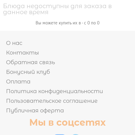

Блюда недоступны для заказа в
ГОРЯЧИЕ НАБОРЫ
данное время
ХОЛОДНЫЕ НАБОРЫ
ВАШ ВЫБОР
МИКС НАБОРЫ
Вы можете купить их в - с 0 по 0
ОТ БРЕНД ШЕФА
О нас
Контакты
РОЛЛЫ И СУШИ
Обратная связь

Бонусный клуб
СУШИ
ЗАПЕЧЕННЫЕ РОЛЛЫ
Оплата
ВОК
ХОЛОДНЫЕ РОЛЛЫ
Политика конфиденциальности
Пользовательское соглашение
ПИЦЦА
Публичная оферта
Мы в соцсетях
САЛАТЫ И ГОРЯЧЕЕ