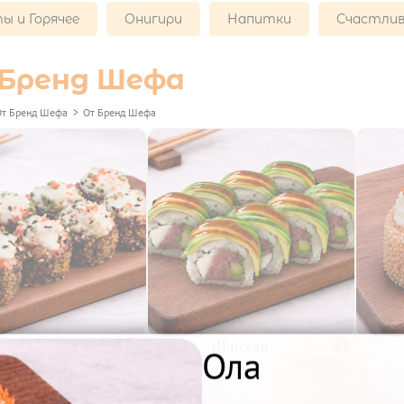
ы и Горячее
Онигири
Напитки
Счастлив
Бренд Шефа
От Бренд Шефа
>
От Бренд Шефа
Крафт

Шанхай

Ола
Беру
Беру
550₽
560₽