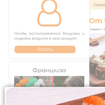

Салат
От 
Главная
>
Чтобы воспользоваться бонусами и
скидками войдите в свой аккаунт
Войти
Франшиза
469₽