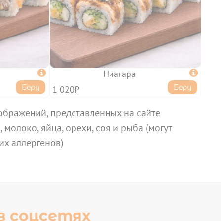

Ниагара

Беру
Беру
1 020₽
ображений, представленных на сайте
 молоко, яйца, орехи, соя и рыба (могут
их аллергенов)
в соцсетях