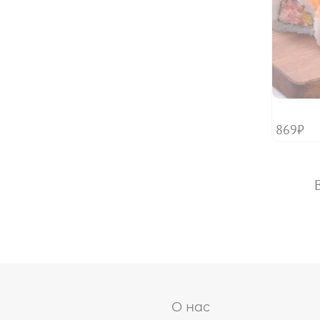
869₽
О нас