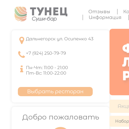
Отзывы
К
Информация

Дальнегорск ул. Осипенко 43

+7 (924) 250-79-79

Пн-Чт: 11:00 - 21:00
Пт-Вс: 11:00-22:00
Выбрать ресторан
Акц
Добро пожаловать
Набо