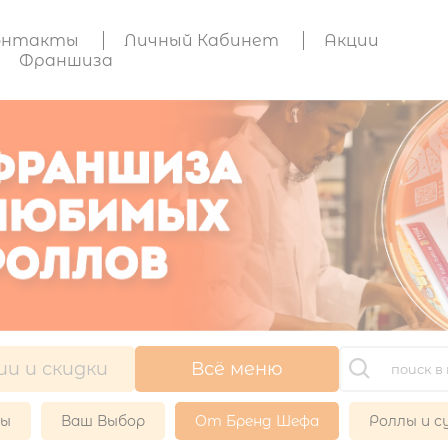
онтакты
Личный Кабинет
Акции
Франшиза
ии и скидки
Всё меню
ры
Ваш Выбор
От Бренд Шефа
Роллы и с