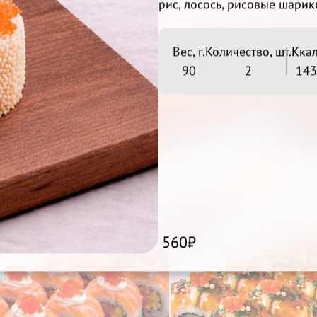
рис, лосось, рисовые шарик
Вес, г.
Количество, шт.
Ккал
90
2
143
Окинава

Лотос

Беру
Беру
679₽
729₽
560₽