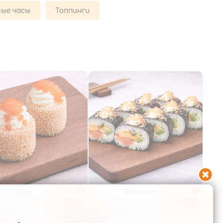
ые часы
Топпинги

Ола

Фэнтези

Беру
Беру
560₽