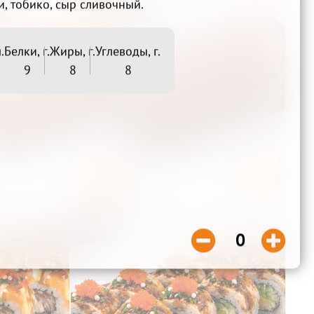
и, тобико, сыр сливочный.
.
Белки, г.
Жиры, г.
Углеводы, г.
9
8
8
Соло

Нежный

Беру
Беру
850₽


0