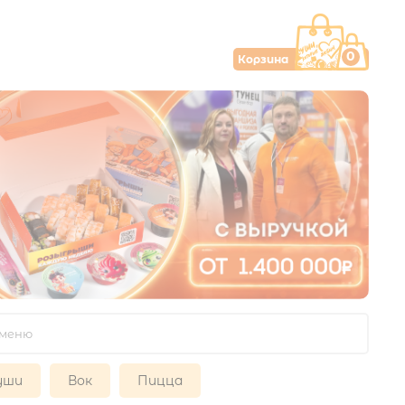
0
Корзина
уши
Вок
Пицца