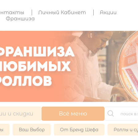
онтакты
Личный Кабинет
Акции
Франшиза
ии и скидки
Всё меню
ры
Ваш Выбор
От Бренд Шефа
Роллы и с