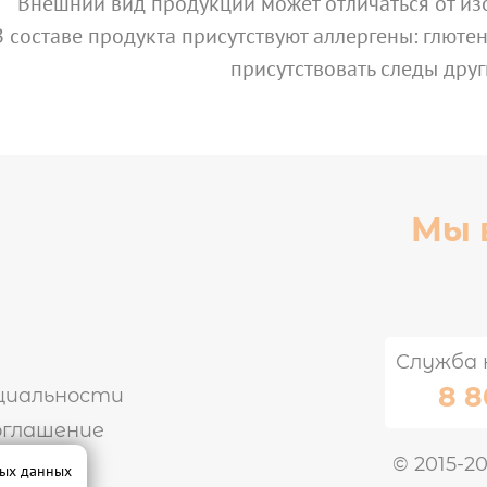
Внешний вид продукции может отличаться от из
В составе продукта присутствуют аллергены: глютен,
присутствовать следы друг
Мы 
Служба 
8 8
циальности
оглашение
© 2015-2
ных данных