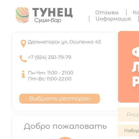
Отзывы
К
Информация

Дальнегорск ул. Осипенко 43

+7 (924) 250-79-79

Пн-Чт: 11:00 - 21:00
Пт-Вс: 11:00-22:00
Выбрать ресторан
Акц
Добро пожаловать
Набо