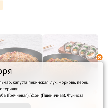

оря
льмар, капуста пекинская, лук, морковь, перец
ус терияки.
ОК с курицей

Комбо №3 (Вок с

оба (Гречневая), Удон (Пшеничная), Фунчоза.
овощами + ролл дня)
730₽
Беру
Беру