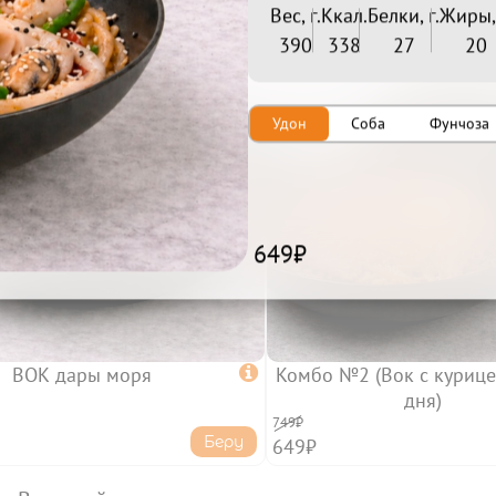
479₽
479₽
Вес, г.
Ккал.
Белки, г.
Жиры, 
390
338
27
20
Удон
Соба
Фунчоза
649₽
ВОК дары моря

Комбо №2 (Вок с курице
дня)
749₽
Беру
649₽