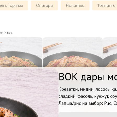
ы и Горячее
Онигири
Напитки
Топпинги
Вок
>
Вок
ВОК дары м
Креветки, мидии, лосось, ка
сладкий, фасоль, кунжут, со
К с овощами

ВОК Удон с курицей по

В
Лапша/рис на выбор: Рис, С
промокоду
579₽
Беру
Беру