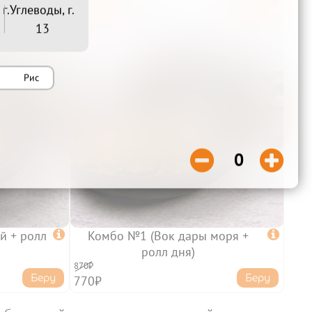
630₽
г.
Углеводы, г.
13
Рис


0
й + ролл

Комбо №1 (Вок дары моря +

ролл дня)
870₽
Беру
Беру
770₽