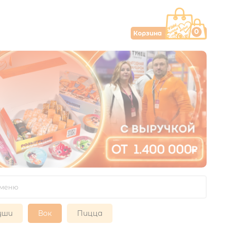
0
Корзина
уши
Вок
Пицца