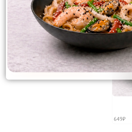
409₽
Перейти
649₽