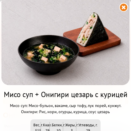


Дальнегорск ул.
Осипенко 43
+7 (924) 250-79-79
Пн-Чт: 11:00 - 21:00
Акции и скидки
Всё меню
Пт-Вс: 11:00-22:00
Другой ресторан
Мисо суп + Онигири цезарь с курицей
Наборы
Ваш Выбор
От Бренд Шефа
Личный кабинет
Мисо суп: Мисо-бульон, вакаме, сыр тофу, лук порей, кунжут.
Франшиза
Онигири: Рис, нори, огурцы, курица, соус цезарь
Онигири
Вес, г.
Ккал.
Белки, г.
Жиры, г.
Углеводы, г.
Главная
>
Онигири
>
Онигири
НАБОРЫ
515
29
10
3
29