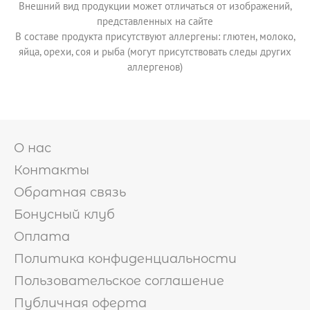
Внешний вид продукции может отличаться от изображений,
представленных на сайте
АКЦИИ
В составе продукта присутствуют аллергены: глютен, молоко,
яйца, орехи, соя и рыба (могут присутствовать следы других
аллергенов)
ИНФОРМАЦИЯ

УСЛОВИЯ ДОСТАВКИ
ОПЛАТА
ФРАНШИЗА
КЭШБЭК
О нас
ПОЛИТИКА
КОНФИДЕНЦИАЛЬНОСТИ
Контакты
ПОЛЬЗОВАТЕЛЬСКОЕ
СОГЛАШЕНИЕ
Обратная связь
ПУБЛИЧНАЯ ОФЕРТА
Бонусный клуб
Оплата
Политика конфиденциальности
Пользовательское соглашение
Публичная оферта