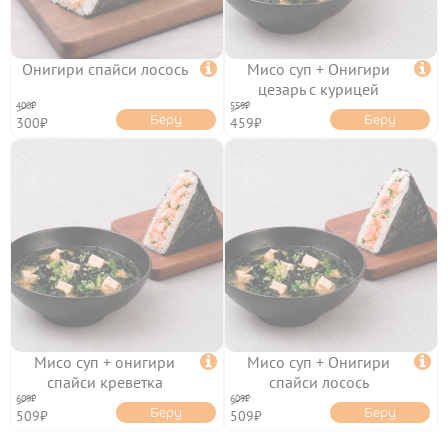
ОНИГИРИ
Онигири спайси лосось

Мисо суп + Онигири

цезарь с курицей
400₽
559₽
НАПИТКИ
Беру
Беру
300₽
459₽
ТОППИНГИ
ОТЗЫВЫ
КОНТАКТЫ
Мисо суп + онигири

Мисо суп + Онигири

спайси креветка
спайси лосось
609₽
609₽
Беру
Беру
509₽
509₽
ЛИЧНЫЙ КАБИНЕТ