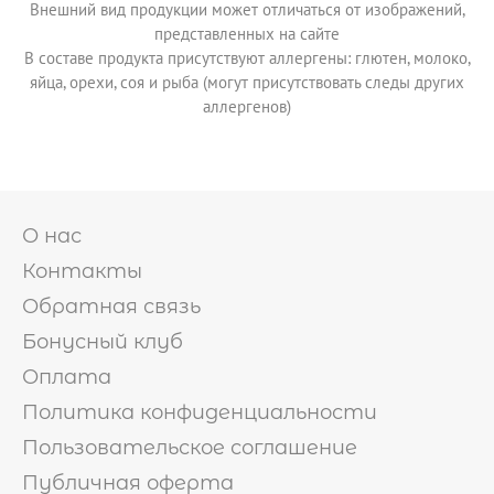
Внешний вид продукции может отличаться от изображений,
представленных на сайте
АКЦИИ
В составе продукта присутствуют аллергены: глютен, молоко,
яйца, орехи, соя и рыба (могут присутствовать следы других
аллергенов)
ИНФОРМАЦИЯ

УСЛОВИЯ ДОСТАВКИ
ОПЛАТА
ФРАНШИЗА
КЭШБЭК
О нас
ПОЛИТИКА
КОНФИДЕНЦИАЛЬНОСТИ
Контакты
ПОЛЬЗОВАТЕЛЬСКОЕ
СОГЛАШЕНИЕ
Обратная связь
ПУБЛИЧНАЯ ОФЕРТА
Бонусный клуб
Оплата
Политика конфиденциальности
Пользовательское соглашение
Публичная оферта