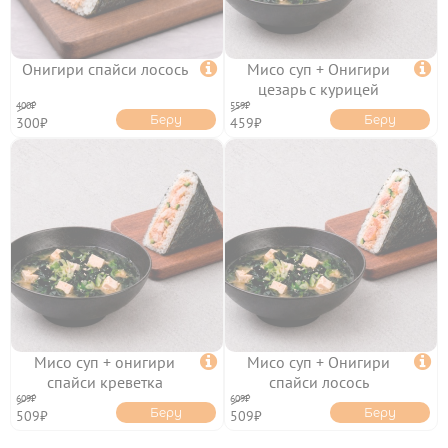
ОНИГИРИ
Онигири спайси лосось

Мисо суп + Онигири

цезарь с курицей
400₽
559₽
НАПИТКИ
Беру
Беру
300₽
459₽
ТОППИНГИ
ОТЗЫВЫ
КОНТАКТЫ
Мисо суп + онигири

Мисо суп + Онигири

спайси креветка
спайси лосось
609₽
609₽
Беру
Беру
509₽
509₽
ЛИЧНЫЙ КАБИНЕТ